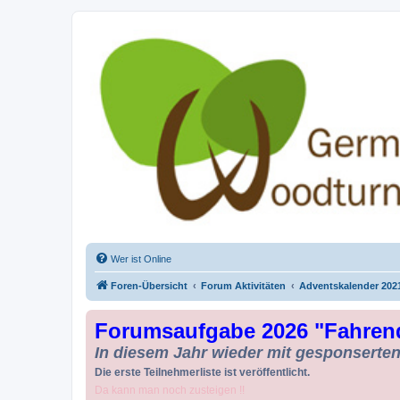
Drechseln und Kunsthandwerk - Ge
Der Treffpunkt für Drechsler und Freunde des Kunsthandwerks
Wer ist Online
Foren-Übersicht
Forum Aktivitäten
Adventskalender 202
Forumsaufgabe 2026 "Fahren
In diesem Jahr wieder mit gesponserten 
Die erste Teilnehmerliste ist veröffentlicht.
Da kann man noch zusteigen !!