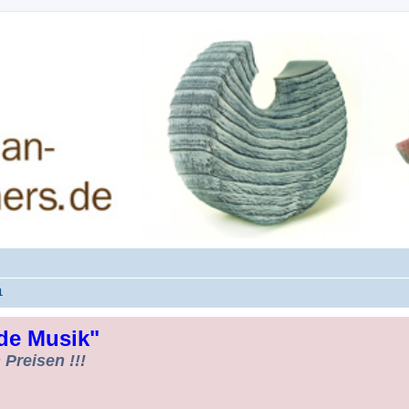
rman-Woodturners *Forum Sauerland*
1
de Musik"
Preisen !!!