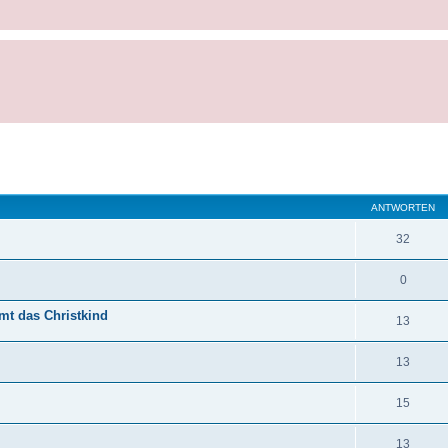
ANTWORTEN
32
0
mt das Christkind
13
13
15
13