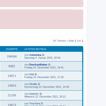
26 Themen • Seite
1
von
1
ZUGRIFFE
LETZTER BEITRAG
von
rrsimmba
196066
Dienstag 4. Januar 2022, 20:56
von
Drechselfieber
8982
Freitag 24. Dezember 2021, 19:41
von
Mali
19871
Freitag 24. Dezember 2021, 17:26
von
Wedlia
19843
Donnerstag 23. Dezember 2021, 14:46
von
badener
21106
Mittwoch 22. Dezember 2021, 20:21
von
Touchma
19673