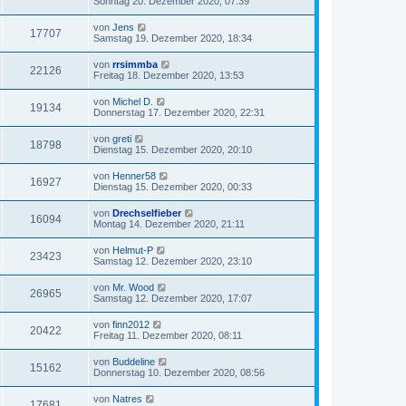
Sonntag 20. Dezember 2020, 07:39
von
Jens
17707
Samstag 19. Dezember 2020, 18:34
von
rrsimmba
22126
Freitag 18. Dezember 2020, 13:53
von
Michel D.
19134
Donnerstag 17. Dezember 2020, 22:31
von
greti
18798
Dienstag 15. Dezember 2020, 20:10
von
Henner58
16927
Dienstag 15. Dezember 2020, 00:33
von
Drechselfieber
16094
Montag 14. Dezember 2020, 21:11
von
Helmut-P
23423
Samstag 12. Dezember 2020, 23:10
von
Mr. Wood
26965
Samstag 12. Dezember 2020, 17:07
von
finn2012
20422
Freitag 11. Dezember 2020, 08:11
von
Buddeline
15162
Donnerstag 10. Dezember 2020, 08:56
von
Natres
17681