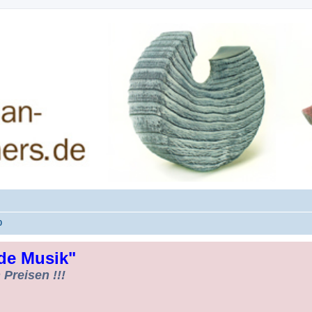
rman-Woodturners *Forum Sauerland*
0
de Musik"
Preisen !!!