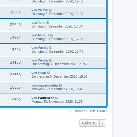
Dienstag 8. Dezember 2020, 19:59
von
Wedlia
20604
Dienstag 8. Dezember 2020, 12:29
von
Jens
27640
Sonntag 6. Dezember 2020, 17:54
von
Markus
14994
Samstag 5. Dezember 2020, 17:38
von
Wedlia
15324
Samstag 5. Dezember 2020, 13:43
von
Wedlia
24133
Donnerstag 3. Dezember 2020, 21:45
von
jesse
22663
Donnerstag 3. Dezember 2020, 19:08
von
maserknollen
16325
Mittwoch 2. Dezember 2020, 18:48
von
Faulenzer
19602
Montag 30. November 2020, 11:36
25 Themen • Seite
1
von
1
Gehe zu