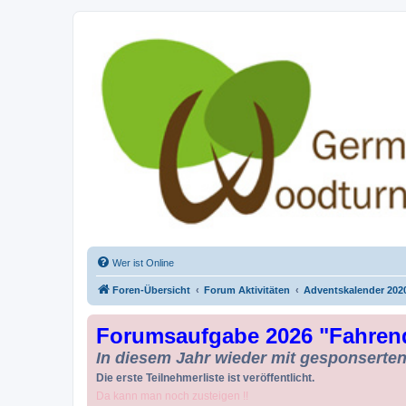
Drechseln und Kunsthandwerk - Ge
Der Treffpunkt für Drechsler und Freunde des Kunsthandwerks
Wer ist Online
Foren-Übersicht
Forum Aktivitäten
Adventskalender 202
Forumsaufgabe 2026 "Fahren
In diesem Jahr wieder mit gesponserten 
Die erste Teilnehmerliste ist veröffentlicht.
Da kann man noch zusteigen !!