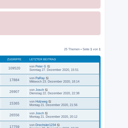
25 Themen • Seite
1
von
1
ZUGRIFFE
LETZTER BEITRAG
von
Peter G
109520
Sonntag 27. Dezember 2020, 15:51
von
PaRay
17884
Mittwoch 23. Dezember 2020, 18:14
von
Josch
26907
Dienstag 22. Dezember 2020, 22:38
von
Holzweg
15365
Montag 21. Dezember 2020, 21:56
von
Josch
26556
Montag 21. Dezember 2020, 20:12
von
Drechsler1234
17759