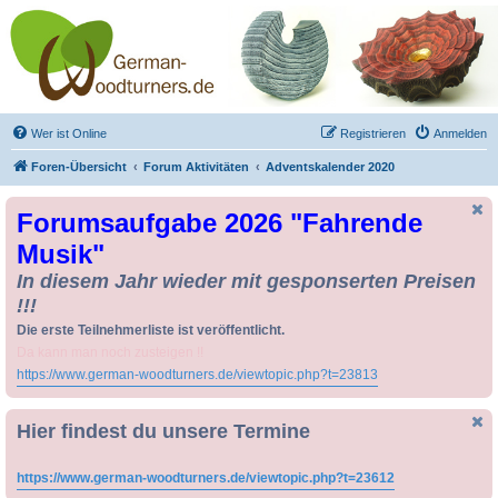
Drechseln und
Kunsthandwerk -
German-Woodturners
*Forum Sauerland*
Der Treffpunkt für Drechsler und Freunde des Kunsthandwerks
Wer ist Online
Registrieren
Anmelden
Foren-Übersicht
Forum Aktivitäten
Adventskalender 2020
Forumsaufgabe 2026 "Fahrende
Musik"
In diesem Jahr wieder mit gesponserten Preisen
!!!
Die erste Teilnehmerliste ist veröffentlicht.
Da kann man noch zusteigen !!
https://www.german-woodturners.de/viewtopic.php?t=23813
Hier findest du unsere Termine
https://www.german-woodturners.de/viewtopic.php?t=23612