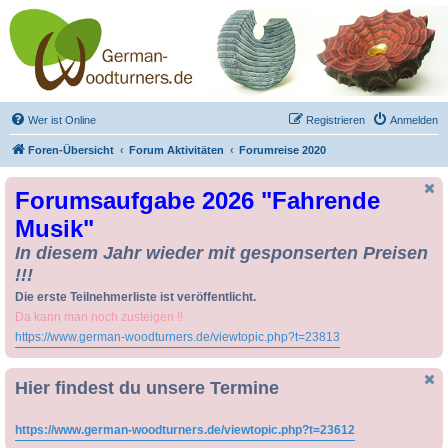
Drechseln und
Kunsthandwerk -
German-Woodturners
*Forum Sauerland*
Der Treffpunkt für Drechsler und Freunde des Kunsthandwerks
Wer ist Online
Registrieren
Anmelden
Foren-Übersicht
Forum Aktivitäten
Forumreise 2020
Forumsaufgabe 2026 "Fahrende
Musik"
In diesem Jahr wieder mit gesponserten Preisen
!!!
Die erste Teilnehmerliste ist veröffentlicht.
Da kann man noch zusteigen !!
https://www.german-woodturners.de/viewtopic.php?t=23813
Hier findest du unsere Termine
https://www.german-woodturners.de/viewtopic.php?t=23612