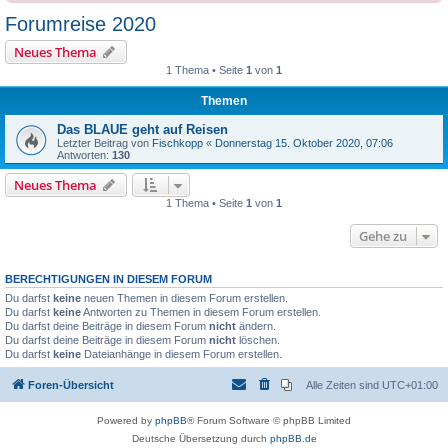
Forumreise 2020
Neues Thema
1 Thema • Seite
1
von
1
Themen
Das BLAUE geht auf Reisen
Letzter Beitrag von
Fischkopp
«
Donnerstag 15. Oktober 2020, 07:06
Antworten:
130
Neues Thema
1 Thema • Seite
1
von
1
Gehe zu
BERECHTIGUNGEN IN DIESEM FORUM
Du darfst
keine
neuen Themen in diesem Forum erstellen.
Du darfst
keine
Antworten zu Themen in diesem Forum erstellen.
Du darfst deine Beiträge in diesem Forum
nicht
ändern.
Du darfst deine Beiträge in diesem Forum
nicht
löschen.
Du darfst
keine
Dateianhänge in diesem Forum erstellen.
Foren-Übersicht
Alle Zeiten sind
UTC+01:00
Powered by
phpBB
® Forum Software © phpBB Limited
Deutsche Übersetzung durch
phpBB.de