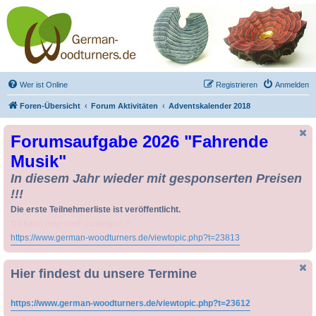
Drechseln und
Kunsthandwerk -
German-Woodturners
*Forum Sauerland*
Der Treffpunkt für Drechsler und Freunde des Kunsthandwerks
Wer ist Online
Registrieren
Anmelden
Foren-Übersicht
Forum Aktivitäten
Adventskalender 2018
Forumsaufgabe 2026 "Fahrende
Musik"
In diesem Jahr wieder mit gesponserten Preisen
!!!
Die erste Teilnehmerliste ist veröffentlicht.
Da kann man noch zusteigen !!
https://www.german-woodturners.de/viewtopic.php?t=23813
Hier findest du unsere Termine
https://www.german-woodturners.de/viewtopic.php?t=23612