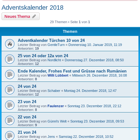
Adventskalender 2018
Neues Thema
29 Themen • Seite
1
von
1
Themen
Adventkalender Türchen 10 von 24
Letzter Beitrag von
GentleTurn
«
Donnerstag 10. Januar 2019, 11:19
Antworten:
19
25 von 24 oder 12a von 24
Letzter Beitrag von
Nordlicht
«
Donnerstag 27. Dezember 2018, 08:50
Antworten:
12
Ende Kalender, Frohes Fest und Grüsse nach Rumänien
Letzter Beitrag von
Willi Lübbert
«
Mittwoch 26. Dezember 2018, 16:08
Antworten:
8
24 von 24
Letzter Beitrag von
Schaber
«
Montag 24. Dezember 2018, 12:47
Antworten:
12
23 von 24
Letzter Beitrag von
Faulenzer
«
Sonntag 23. Dezember 2018, 22:12
Antworten:
8
22 von 24
Letzter Beitrag von
Günni's Welt
«
Sonntag 23. Dezember 2018, 09:53
Antworten:
9
21 von 24
Letzter Beitrag von
Jens
«
Samstag 22. Dezember 2018, 10:52