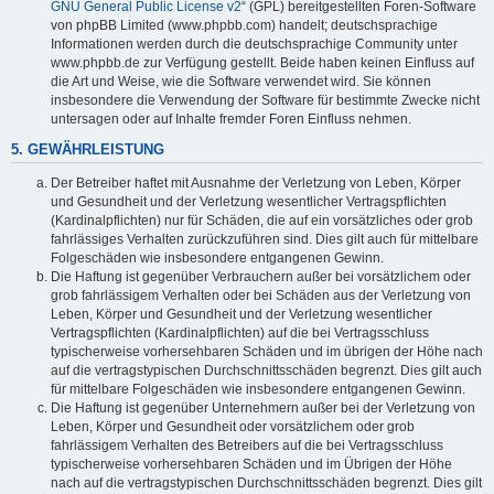
GNU General Public License v2
“ (GPL) bereitgestellten Foren-Software
von phpBB Limited (www.phpbb.com) handelt; deutschsprachige
Informationen werden durch die deutschsprachige Community unter
www.phpbb.de zur Verfügung gestellt. Beide haben keinen Einfluss auf
die Art und Weise, wie die Software verwendet wird. Sie können
insbesondere die Verwendung der Software für bestimmte Zwecke nicht
untersagen oder auf Inhalte fremder Foren Einfluss nehmen.
5. GEWÄHRLEISTUNG
Der Betreiber haftet mit Ausnahme der Verletzung von Leben, Körper
und Gesundheit und der Verletzung wesentlicher Vertragspflichten
(Kardinalpflichten) nur für Schäden, die auf ein vorsätzliches oder grob
fahrlässiges Verhalten zurückzuführen sind. Dies gilt auch für mittelbare
Folgeschäden wie insbesondere entgangenen Gewinn.
Die Haftung ist gegenüber Verbrauchern außer bei vorsätzlichem oder
grob fahrlässigem Verhalten oder bei Schäden aus der Verletzung von
Leben, Körper und Gesundheit und der Verletzung wesentlicher
Vertragspflichten (Kardinalpflichten) auf die bei Vertragsschluss
typischerweise vorhersehbaren Schäden und im übrigen der Höhe nach
auf die vertragstypischen Durchschnittsschäden begrenzt. Dies gilt auch
für mittelbare Folgeschäden wie insbesondere entgangenen Gewinn.
Die Haftung ist gegenüber Unternehmern außer bei der Verletzung von
Leben, Körper und Gesundheit oder vorsätzlichem oder grob
fahrlässigem Verhalten des Betreibers auf die bei Vertragsschluss
typischerweise vorhersehbaren Schäden und im Übrigen der Höhe
nach auf die vertragstypischen Durchschnittsschäden begrenzt. Dies gilt