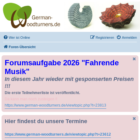
Drechseln und
Kunsthandwerk -
German-Woodturners
*Forum Sauerland*
Der Treffpunkt für Drechsler und Freunde des Kunsthandwerks
Wer ist Online
Registrieren
Anmelden
Foren-Übersicht
Forumsaufgabe 2026 "Fahrende
Musik"
In diesem Jahr wieder mit gesponserten Preisen
!!!
Die erste Teilnehmerliste ist veröffentlicht.
Da kann man noch zusteigen !!
https://www.german-woodturners.de/viewtopic.php?t=23813
Hier findest du unsere Termine
https://www.german-woodturners.de/viewtopic.php?t=23612