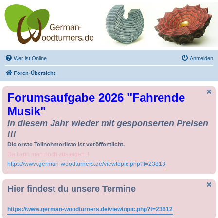
Drechseln und
Kunsthandwerk -
German-Woodturners
*Forum Sauerland*
Der Treffpunkt für Drechsler und Freunde des Kunsthandwerks
Wer ist Online
Anmelden
Foren-Übersicht
Forumsaufgabe 2026 "Fahrende
Musik"
In diesem Jahr wieder mit gesponserten Preisen
!!!
Die erste Teilnehmerliste ist veröffentlicht.
Da kann man noch zusteigen !!
https://www.german-woodturners.de/viewtopic.php?t=23813
Hier findest du unsere Termine
https://www.german-woodturners.de/viewtopic.php?t=23612