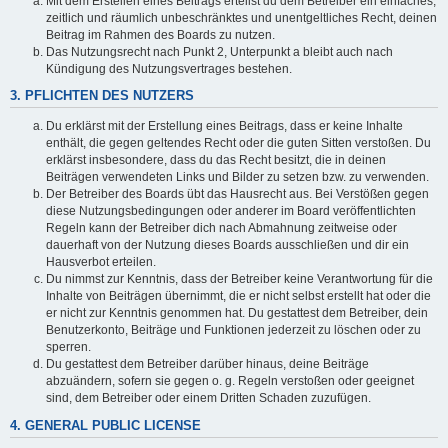
Mit dem Erstellen eines Beitrags erteilst du dem Betreiber ein einfaches,
zeitlich und räumlich unbeschränktes und unentgeltliches Recht, deinen
Beitrag im Rahmen des Boards zu nutzen.
Das Nutzungsrecht nach Punkt 2, Unterpunkt a bleibt auch nach
Kündigung des Nutzungsvertrages bestehen.
3. PFLICHTEN DES NUTZERS
Du erklärst mit der Erstellung eines Beitrags, dass er keine Inhalte
enthält, die gegen geltendes Recht oder die guten Sitten verstoßen. Du
erklärst insbesondere, dass du das Recht besitzt, die in deinen
Beiträgen verwendeten Links und Bilder zu setzen bzw. zu verwenden.
Der Betreiber des Boards übt das Hausrecht aus. Bei Verstößen gegen
diese Nutzungsbedingungen oder anderer im Board veröffentlichten
Regeln kann der Betreiber dich nach Abmahnung zeitweise oder
dauerhaft von der Nutzung dieses Boards ausschließen und dir ein
Hausverbot erteilen.
Du nimmst zur Kenntnis, dass der Betreiber keine Verantwortung für die
Inhalte von Beiträgen übernimmt, die er nicht selbst erstellt hat oder die
er nicht zur Kenntnis genommen hat. Du gestattest dem Betreiber, dein
Benutzerkonto, Beiträge und Funktionen jederzeit zu löschen oder zu
sperren.
Du gestattest dem Betreiber darüber hinaus, deine Beiträge
abzuändern, sofern sie gegen o. g. Regeln verstoßen oder geeignet
sind, dem Betreiber oder einem Dritten Schaden zuzufügen.
4. GENERAL PUBLIC LICENSE