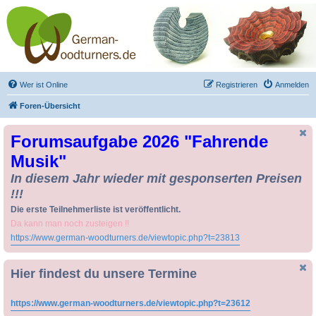
Drechseln und
Kunsthandwerk -
German-Woodturners
*Forum Sauerland*
Der Treffpunkt für Drechsler und Freunde des Kunsthandwerks
Wer ist Online
Registrieren
Anmelden
Foren-Übersicht
Forumsaufgabe 2026 "Fahrende
Musik"
In diesem Jahr wieder mit gesponserten Preisen
!!!
Die erste Teilnehmerliste ist veröffentlicht.
Da kann man noch zusteigen !!
https://www.german-woodturners.de/viewtopic.php?t=23813
Hier findest du unsere Termine
https://www.german-woodturners.de/viewtopic.php?t=23612