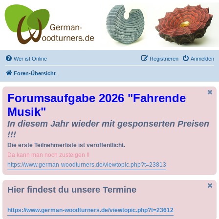
Drechseln und
Kunsthandwerk -
German-Woodturners
*Forum Sauerland*
Der Treffpunkt für Drechsler und Freunde des Kunsthandwerks
Wer ist Online
Registrieren
Anmelden
Foren-Übersicht
Forumsaufgabe 2026 "Fahrende
Musik"
In diesem Jahr wieder mit gesponserten Preisen
!!!
Die erste Teilnehmerliste ist veröffentlicht.
Da kann man noch zusteigen !!
https://www.german-woodturners.de/viewtopic.php?t=23813
Hier findest du unsere Termine
https://www.german-woodturners.de/viewtopic.php?t=23612