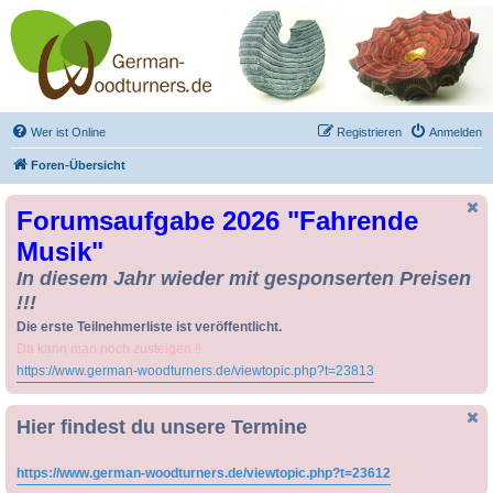
Drechseln und
Kunsthandwerk -
German-Woodturners
*Forum Sauerland*
Der Treffpunkt für Drechsler und Freunde des Kunsthandwerks
Wer ist Online
Registrieren
Anmelden
Foren-Übersicht
Forumsaufgabe 2026 "Fahrende
Musik"
In diesem Jahr wieder mit gesponserten Preisen
!!!
Die erste Teilnehmerliste ist veröffentlicht.
Da kann man noch zusteigen !!
https://www.german-woodturners.de/viewtopic.php?t=23813
Hier findest du unsere Termine
https://www.german-woodturners.de/viewtopic.php?t=23612