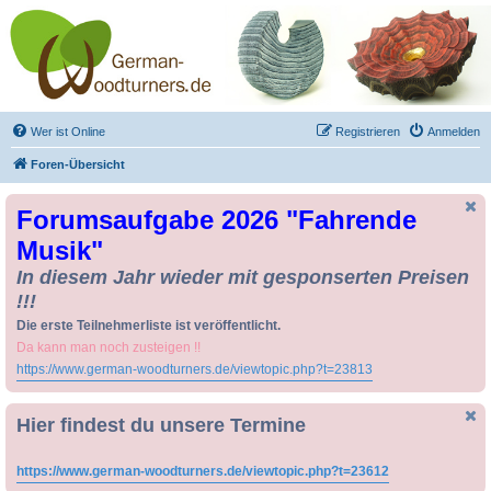
Drechseln und
Kunsthandwerk -
German-Woodturners
*Forum Sauerland*
Der Treffpunkt für Drechsler und Freunde des Kunsthandwerks
Wer ist Online
Registrieren
Anmelden
Foren-Übersicht
Forumsaufgabe 2026 "Fahrende
Musik"
In diesem Jahr wieder mit gesponserten Preisen
!!!
Die erste Teilnehmerliste ist veröffentlicht.
Da kann man noch zusteigen !!
https://www.german-woodturners.de/viewtopic.php?t=23813
Hier findest du unsere Termine
https://www.german-woodturners.de/viewtopic.php?t=23612