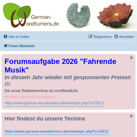
Drechseln und
Kunsthandwerk -
German-Woodturners
*Forum Sauerland*
Der Treffpunkt für Drechsler und Freunde des Kunsthandwerks
Wer ist Online
Registrieren
Anmelden
Foren-Übersicht
Forumsaufgabe 2026 "Fahrende
Musik"
In diesem Jahr wieder mit gesponserten Preisen
!!!
Die erste Teilnehmerliste ist veröffentlicht.
Da kann man noch zusteigen !!
https://www.german-woodturners.de/viewtopic.php?t=23813
Hier findest du unsere Termine
https://www.german-woodturners.de/viewtopic.php?t=23612