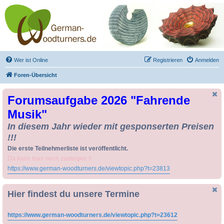
Drechseln und
Kunsthandwerk -
German-Woodturners
*Forum Sauerland*
Der Treffpunkt für Drechsler und Freunde des Kunsthandwerks
Wer ist Online
Registrieren
Anmelden
Foren-Übersicht
Forumsaufgabe 2026 "Fahrende
Musik"
In diesem Jahr wieder mit gesponserten Preisen
!!!
Die erste Teilnehmerliste ist veröffentlicht.
Da kann man noch zusteigen !!
https://www.german-woodturners.de/viewtopic.php?t=23813
Hier findest du unsere Termine
https://www.german-woodturners.de/viewtopic.php?t=23612