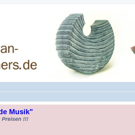
rman-Woodturners *Forum Sauerland*
de Musik"
Preisen !!!