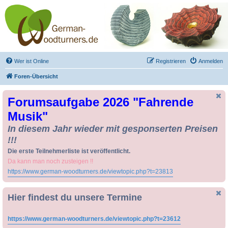
Drechseln und
Kunsthandwerk -
German-Woodturners
*Forum Sauerland*
Der Treffpunkt für Drechsler und Freunde des Kunsthandwerks
Wer ist Online
Registrieren
Anmelden
Foren-Übersicht
Forumsaufgabe 2026 "Fahrende
Musik"
In diesem Jahr wieder mit gesponserten Preisen
!!!
Die erste Teilnehmerliste ist veröffentlicht.
Da kann man noch zusteigen !!
https://www.german-woodturners.de/viewtopic.php?t=23813
Hier findest du unsere Termine
https://www.german-woodturners.de/viewtopic.php?t=23612