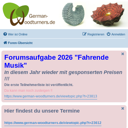
Drechseln und
Kunsthandwerk -
German-Woodturners
*Forum Sauerland*
Der Treffpunkt für Drechsler und Freunde des Kunsthandwerks
Wer ist Online
Registrieren
Anmelden
Foren-Übersicht
Forumsaufgabe 2026 "Fahrende
Musik"
In diesem Jahr wieder mit gesponserten Preisen
!!!
Die erste Teilnehmerliste ist veröffentlicht.
Da kann man noch zusteigen !!
https://www.german-woodturners.de/viewtopic.php?t=23813
Hier findest du unsere Termine
https://www.german-woodturners.de/viewtopic.php?t=23612