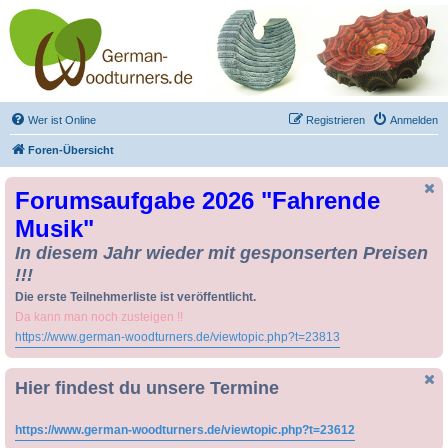
Drechseln und
Kunsthandwerk -
German-Woodturners
*Forum Sauerland*
Der Treffpunkt für Drechsler und Freunde des Kunsthandwerks
Wer ist Online
Registrieren
Anmelden
Foren-Übersicht
Forumsaufgabe 2026 "Fahrende
Musik"
In diesem Jahr wieder mit gesponserten Preisen
!!!
Die erste Teilnehmerliste ist veröffentlicht.
Da kann man noch zusteigen !!
https://www.german-woodturners.de/viewtopic.php?t=23813
Hier findest du unsere Termine
https://www.german-woodturners.de/viewtopic.php?t=23612