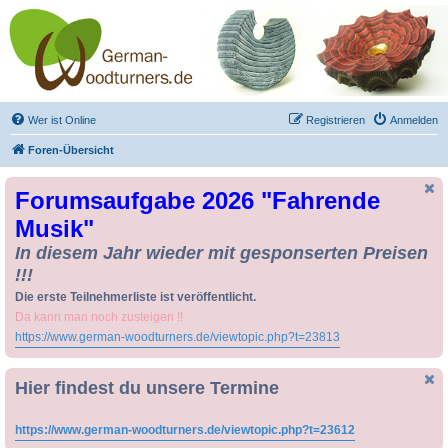
Drechseln und
Kunsthandwerk -
German-Woodturners
*Forum Sauerland*
Der Treffpunkt für Drechsler und Freunde des Kunsthandwerks
Wer ist Online
Registrieren
Anmelden
Foren-Übersicht
Forumsaufgabe 2026 "Fahrende
Musik"
In diesem Jahr wieder mit gesponserten Preisen
!!!
Die erste Teilnehmerliste ist veröffentlicht.
Da kann man noch zusteigen !!
https://www.german-woodturners.de/viewtopic.php?t=23813
Hier findest du unsere Termine
https://www.german-woodturners.de/viewtopic.php?t=23612