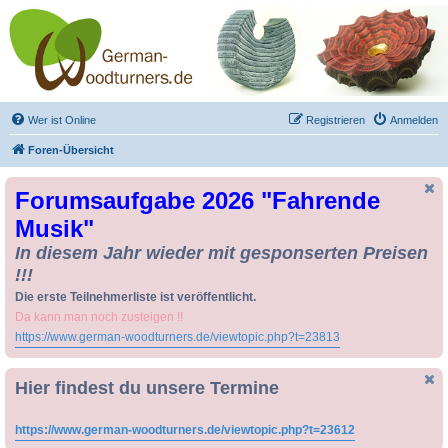
Drechseln und
Kunsthandwerk -
German-Woodturners
*Forum Sauerland*
Der Treffpunkt für Drechsler und Freunde des Kunsthandwerks
Wer ist Online
Registrieren
Anmelden
Foren-Übersicht
Forumsaufgabe 2026 "Fahrende
Musik"
In diesem Jahr wieder mit gesponserten Preisen
!!!
Die erste Teilnehmerliste ist veröffentlicht.
Da kann man noch zusteigen !!
https://www.german-woodturners.de/viewtopic.php?t=23813
Hier findest du unsere Termine
https://www.german-woodturners.de/viewtopic.php?t=23612