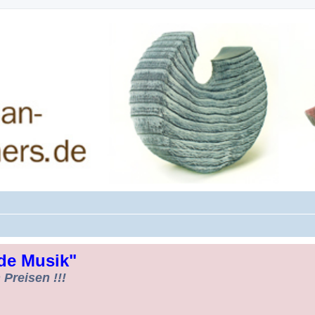
rman-Woodturners *Forum Sauerland*
de Musik"
Preisen !!!