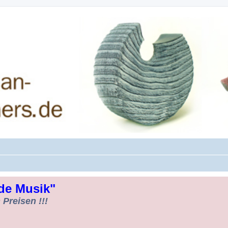
rman-Woodturners *Forum Sauerland*
de Musik"
Preisen !!!