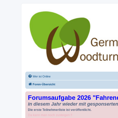
Drechseln und Kunsthandwerk - Ge
Der Treffpunkt für Drechsler und Freunde des Kunsthandwerks
Wer ist Online
Foren-Übersicht
Forumsaufgabe 2026 "Fahren
In diesem Jahr wieder mit gesponserten 
Die erste Teilnehmerliste ist veröffentlicht.
Da kann man noch zusteigen !!