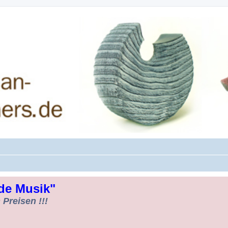
rman-Woodturners *Forum Sauerland*
de Musik"
Preisen !!!