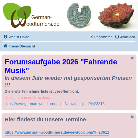
Drechseln und
Kunsthandwerk -
German-Woodturners
*Forum Sauerland*
Der Treffpunkt für Drechsler und Freunde des Kunsthandwerks
Wer ist Online
Registrieren
Anmelden
Foren-Übersicht
Forumsaufgabe 2026 "Fahrende
Musik"
In diesem Jahr wieder mit gesponserten Preisen
!!!
Die erste Teilnehmerliste ist veröffentlicht.
Da kann man noch zusteigen !!
https://www.german-woodturners.de/viewtopic.php?t=23813
Hier findest du unsere Termine
https://www.german-woodturners.de/viewtopic.php?t=23612