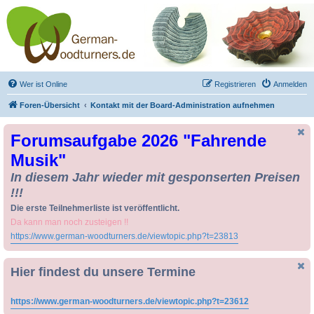
Drechseln und
Kunsthandwerk -
German-Woodturners
*Forum Sauerland*
Der Treffpunkt für Drechsler und Freunde des Kunsthandwerks
Wer ist Online
Registrieren
Anmelden
Foren-Übersicht
Kontakt mit der Board-Administration aufnehmen
Forumsaufgabe 2026 "Fahrende
Musik"
In diesem Jahr wieder mit gesponserten Preisen
!!!
Die erste Teilnehmerliste ist veröffentlicht.
Da kann man noch zusteigen !!
https://www.german-woodturners.de/viewtopic.php?t=23813
Hier findest du unsere Termine
https://www.german-woodturners.de/viewtopic.php?t=23612