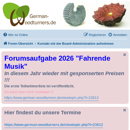
Drechseln und
Kunsthandwerk -
German-Woodturners
*Forum Sauerland*
Der Treffpunkt für Drechsler und Freunde des Kunsthandwerks
Wer ist Online
Registrieren
Anmelden
Foren-Übersicht
Kontakt mit der Board-Administration aufnehmen
Forumsaufgabe 2026 "Fahrende
Musik"
In diesem Jahr wieder mit gesponserten Preisen
!!!
Die erste Teilnehmerliste ist veröffentlicht.
Da kann man noch zusteigen !!
https://www.german-woodturners.de/viewtopic.php?t=23813
Hier findest du unsere Termine
https://www.german-woodturners.de/viewtopic.php?t=23612