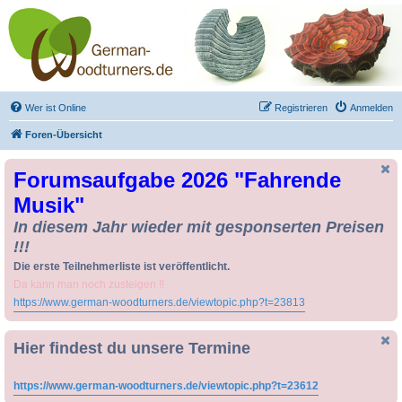
Drechseln und
Kunsthandwerk -
German-Woodturners
*Forum Sauerland*
Der Treffpunkt für Drechsler und Freunde des Kunsthandwerks
Wer ist Online
Registrieren
Anmelden
Foren-Übersicht
Forumsaufgabe 2026 "Fahrende
Musik"
In diesem Jahr wieder mit gesponserten Preisen
!!!
Die erste Teilnehmerliste ist veröffentlicht.
Da kann man noch zusteigen !!
https://www.german-woodturners.de/viewtopic.php?t=23813
Hier findest du unsere Termine
https://www.german-woodturners.de/viewtopic.php?t=23612