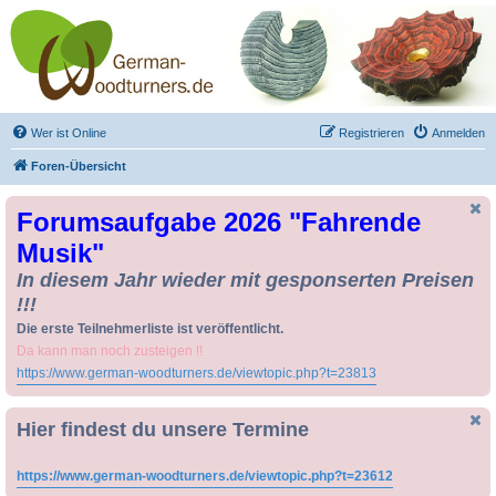
Drechseln und
Kunsthandwerk -
German-Woodturners
*Forum Sauerland*
Der Treffpunkt für Drechsler und Freunde des Kunsthandwerks
Wer ist Online
Registrieren
Anmelden
Foren-Übersicht
Forumsaufgabe 2026 "Fahrende
Musik"
In diesem Jahr wieder mit gesponserten Preisen
!!!
Die erste Teilnehmerliste ist veröffentlicht.
Da kann man noch zusteigen !!
https://www.german-woodturners.de/viewtopic.php?t=23813
Hier findest du unsere Termine
https://www.german-woodturners.de/viewtopic.php?t=23612