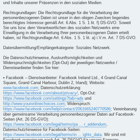
und Inhalte unserer Präsenzen in den sozialen Medien.
Rechtsgrundlagen: Die Rechtsgrundlage für die Verarbeitung der
personenbezogenen Daten ist unser in den obigen Zwecken liegendes
berechtigtes Interesse gemäß Art. 6 Abs. 1 S. 1 lit. f) DS-GVO. Soweit
Sie uns bzw. dem Verantwortlichen des sozialen Netzwerks eine
Einwilligung in die Verarbeitung Ihrer personenbezogenen Daten erteilt
haben, ist Rechtsgrundlage Art. 6 Abs. 1 S. 1 lit. a) i.V.m. Art. 7 DS-GVO.
Datenübermittlung/Empfängerkategorie: Soziales Netzwerk.
Die Datenschutzhinweise, Auskunftsmöglichkeiten und
Widerspruchmöglichkeiten (Opt-Out) der jeweiligen Netzwerke /
Diensteanbieter finden Sie hier:
• Facebook – Diensteanbieter: Facebook Ireland Ltd., 4 Grand Canal
Square, Grand Canal Harbour, Dublin 2, Irland); Website:
www.facebook.com
; Datenschutzerklärung:
https://www.facebook.com/about/privacy/
, Opt-Out:
https://www.facebook.com/settings?tab=ads
und
http://www.youronlinechoices.com
; Widerspruch:
https://www.facebook.com/help/contact/2061665240770586
; Vereinbarung
über gemeinsame Verarbeitung personenbezogener Daten auf Facebook-
Seiten (Art. 26 DS-GVO):
https://www.facebook.com/legal/terms/pa ... r_addendum
,
Datenschutzhinweise für Facebook-Seiten:
https://www.facebook.com/legal/terms/in ... ights_data
. Wir sind mit