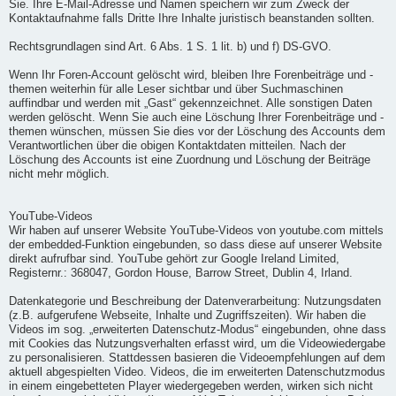
Sie. Ihre E-Mail-Adresse und Namen speichern wir zum Zweck der
Kontaktaufnahme falls Dritte Ihre Inhalte juristisch beanstanden sollten.
Rechtsgrundlagen sind Art. 6 Abs. 1 S. 1 lit. b) und f) DS-GVO.
Wenn Ihr Foren-Account gelöscht wird, bleiben Ihre Forenbeiträge und -
themen weiterhin für alle Leser sichtbar und über Suchmaschinen
auffindbar und werden mit „Gast“ gekennzeichnet. Alle sonstigen Daten
werden gelöscht. Wenn Sie auch eine Löschung Ihrer Forenbeiträge und -
themen wünschen, müssen Sie dies vor der Löschung des Accounts dem
Verantwortlichen über die obigen Kontaktdaten mitteilen. Nach der
Löschung des Accounts ist eine Zuordnung und Löschung der Beiträge
nicht mehr möglich.
YouTube-Videos
Wir haben auf unserer Website YouTube-Videos von youtube.com mittels
der embedded-Funktion eingebunden, so dass diese auf unserer Website
direkt aufrufbar sind. YouTube gehört zur Google Ireland Limited,
Registernr.: 368047, Gordon House, Barrow Street, Dublin 4, Irland.
Datenkategorie und Beschreibung der Datenverarbeitung: Nutzungsdaten
(z.B. aufgerufene Webseite, Inhalte und Zugriffszeiten). Wir haben die
Videos im sog. „erweiterten Datenschutz-Modus“ eingebunden, ohne dass
mit Cookies das Nutzungsverhalten erfasst wird, um die Videowiedergabe
zu personalisieren. Stattdessen basieren die Videoempfehlungen auf dem
aktuell abgespielten Video. Videos, die im erweiterten Datenschutzmodus
in einem eingebetteten Player wiedergegeben werden, wirken sich nicht