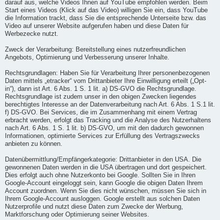
darauf aus, welche Videos Ihnen auf YouTube empfohlen werden. Beim
Start eines Videos (Klick auf das Video) willigen Sie ein, dass YouTube
die Information trackt, dass Sie die entsprechende Unterseite bzw. das
Video auf unserer Website aufgerufen haben und diese Daten für
Werbezecke nutzt.
Zweck der Verarbeitung: Bereitstellung eines nutzerfreundlichen
Angebots, Optimierung und Verbesserung unserer Inhalte.
Rechtsgrundlagen: Haben Sie für Verarbeitung Ihrer personenbezogenen
Daten mittels „etracker“ vom Drittanbieter Ihre Einwilligung erteilt („Opt-
in“), dann ist Art. 6 Abs. 1 S. 1 lit. a) DS-GVO die Rechtsgrundlage.
Rechtsgrundlage ist zudem unser in den obigen Zwecken liegendes
berechtigtes Interesse an der Datenverarbeitung nach Art. 6 Abs. 1 S.1 lit.
f) DS-GVO. Bei Services, die im Zusammenhang mit einem Vertrag
erbracht werden, erfolgt das Tracking und die Analyse des Nutzerhaltens
nach Art. 6 Abs. 1 S. 1 lit. b) DS-GVO, um mit den dadurch gewonnen
Informationen, optimierte Services zur Erfüllung des Vertragszwecks
anbieten zu können.
Datenübermittlung/Empfängerkategorie: Drittanbieter in den USA. Die
gewonnenen Daten werden in die USA übertragen und dort gespeichert.
Dies erfolgt auch ohne Nutzerkonto bei Google. Sollten Sie in Ihren
Google-Account eingeloggt sein, kann Google die obigen Daten Ihrem
Account zuordnen. Wenn Sie dies nicht wünschen, müssen Sie sich in
Ihrem Google-Account ausloggen. Google erstellt aus solchen Daten
Nutzerprofile und nutzt diese Daten zum Zwecke der Werbung,
Marktforschung oder Optimierung seiner Websites.