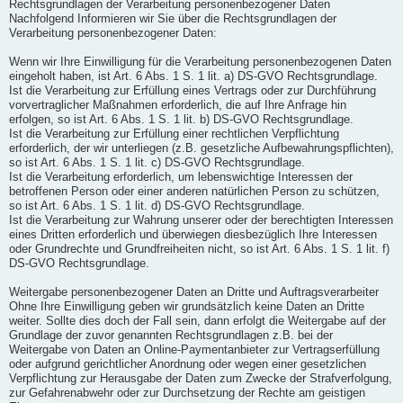
Rechtsgrundlagen der Verarbeitung personenbezogener Daten
Nachfolgend Informieren wir Sie über die Rechtsgrundlagen der
Verarbeitung personenbezogener Daten:
Wenn wir Ihre Einwilligung für die Verarbeitung personenbezogenen Daten
eingeholt haben, ist Art. 6 Abs. 1 S. 1 lit. a) DS-GVO Rechtsgrundlage.
Ist die Verarbeitung zur Erfüllung eines Vertrags oder zur Durchführung
vorvertraglicher Maßnahmen erforderlich, die auf Ihre Anfrage hin
erfolgen, so ist Art. 6 Abs. 1 S. 1 lit. b) DS-GVO Rechtsgrundlage.
Ist die Verarbeitung zur Erfüllung einer rechtlichen Verpflichtung
erforderlich, der wir unterliegen (z.B. gesetzliche Aufbewahrungspflichten),
so ist Art. 6 Abs. 1 S. 1 lit. c) DS-GVO Rechtsgrundlage.
Ist die Verarbeitung erforderlich, um lebenswichtige Interessen der
betroffenen Person oder einer anderen natürlichen Person zu schützen,
so ist Art. 6 Abs. 1 S. 1 lit. d) DS-GVO Rechtsgrundlage.
Ist die Verarbeitung zur Wahrung unserer oder der berechtigten Interessen
eines Dritten erforderlich und überwiegen diesbezüglich Ihre Interessen
oder Grundrechte und Grundfreiheiten nicht, so ist Art. 6 Abs. 1 S. 1 lit. f)
DS-GVO Rechtsgrundlage.
Weitergabe personenbezogener Daten an Dritte und Auftragsverarbeiter
Ohne Ihre Einwilligung geben wir grundsätzlich keine Daten an Dritte
weiter. Sollte dies doch der Fall sein, dann erfolgt die Weitergabe auf der
Grundlage der zuvor genannten Rechtsgrundlagen z.B. bei der
Weitergabe von Daten an Online-Paymentanbieter zur Vertragserfüllung
oder aufgrund gerichtlicher Anordnung oder wegen einer gesetzlichen
Verpflichtung zur Herausgabe der Daten zum Zwecke der Strafverfolgung,
zur Gefahrenabwehr oder zur Durchsetzung der Rechte am geistigen