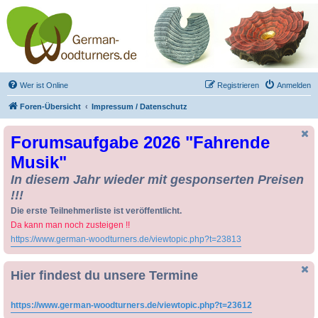
Drechseln und
Kunsthandwerk -
German-Woodturners
*Forum Sauerland*
Der Treffpunkt für Drechsler und Freunde des Kunsthandwerks
Wer ist Online
Registrieren
Anmelden
Foren-Übersicht
Impressum / Datenschutz
Forumsaufgabe 2026 "Fahrende
Musik"
In diesem Jahr wieder mit gesponserten Preisen
!!!
Die erste Teilnehmerliste ist veröffentlicht.
Da kann man noch zusteigen !!
https://www.german-woodturners.de/viewtopic.php?t=23813
Hier findest du unsere Termine
https://www.german-woodturners.de/viewtopic.php?t=23612