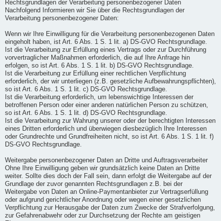
Rechtsgrundlagen der Verarbeitung personenbezogener Daten
Nachfolgend Informieren wir Sie über die Rechtsgrundlagen der
Verarbeitung personenbezogener Daten:
Wenn wir Ihre Einwilligung für die Verarbeitung personenbezogenen Daten
eingeholt haben, ist Art. 6 Abs. 1 S. 1 lit. a) DS-GVO Rechtsgrundlage.
Ist die Verarbeitung zur Erfüllung eines Vertrags oder zur Durchführung
vorvertraglicher Maßnahmen erforderlich, die auf Ihre Anfrage hin
erfolgen, so ist Art. 6 Abs. 1 S. 1 lit. b) DS-GVO Rechtsgrundlage.
Ist die Verarbeitung zur Erfüllung einer rechtlichen Verpflichtung
erforderlich, der wir unterliegen (z.B. gesetzliche Aufbewahrungspflichten),
so ist Art. 6 Abs. 1 S. 1 lit. c) DS-GVO Rechtsgrundlage.
Ist die Verarbeitung erforderlich, um lebenswichtige Interessen der
betroffenen Person oder einer anderen natürlichen Person zu schützen,
so ist Art. 6 Abs. 1 S. 1 lit. d) DS-GVO Rechtsgrundlage.
Ist die Verarbeitung zur Wahrung unserer oder der berechtigten Interessen
eines Dritten erforderlich und überwiegen diesbezüglich Ihre Interessen
oder Grundrechte und Grundfreiheiten nicht, so ist Art. 6 Abs. 1 S. 1 lit. f)
DS-GVO Rechtsgrundlage.
Weitergabe personenbezogener Daten an Dritte und Auftragsverarbeiter
Ohne Ihre Einwilligung geben wir grundsätzlich keine Daten an Dritte
weiter. Sollte dies doch der Fall sein, dann erfolgt die Weitergabe auf der
Grundlage der zuvor genannten Rechtsgrundlagen z.B. bei der
Weitergabe von Daten an Online-Paymentanbieter zur Vertragserfüllung
oder aufgrund gerichtlicher Anordnung oder wegen einer gesetzlichen
Verpflichtung zur Herausgabe der Daten zum Zwecke der Strafverfolgung,
zur Gefahrenabwehr oder zur Durchsetzung der Rechte am geistigen