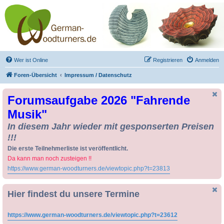
Drechseln und
Kunsthandwerk -
German-Woodturners
*Forum Sauerland*
Der Treffpunkt für Drechsler und Freunde des Kunsthandwerks
Wer ist Online
Registrieren
Anmelden
Foren-Übersicht
Impressum / Datenschutz
Forumsaufgabe 2026 "Fahrende
Musik"
In diesem Jahr wieder mit gesponserten Preisen
!!!
Die erste Teilnehmerliste ist veröffentlicht.
Da kann man noch zusteigen !!
https://www.german-woodturners.de/viewtopic.php?t=23813
Hier findest du unsere Termine
https://www.german-woodturners.de/viewtopic.php?t=23612