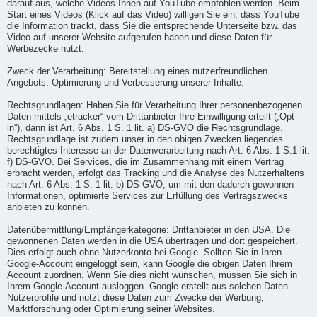
darauf aus, welche Videos Ihnen auf YouTube empfohlen werden. Beim
Start eines Videos (Klick auf das Video) willigen Sie ein, dass YouTube
die Information trackt, dass Sie die entsprechende Unterseite bzw. das
Video auf unserer Website aufgerufen haben und diese Daten für
Werbezecke nutzt.
Zweck der Verarbeitung: Bereitstellung eines nutzerfreundlichen
Angebots, Optimierung und Verbesserung unserer Inhalte.
Rechtsgrundlagen: Haben Sie für Verarbeitung Ihrer personenbezogenen
Daten mittels „etracker“ vom Drittanbieter Ihre Einwilligung erteilt („Opt-
in“), dann ist Art. 6 Abs. 1 S. 1 lit. a) DS-GVO die Rechtsgrundlage.
Rechtsgrundlage ist zudem unser in den obigen Zwecken liegendes
berechtigtes Interesse an der Datenverarbeitung nach Art. 6 Abs. 1 S.1 lit.
f) DS-GVO. Bei Services, die im Zusammenhang mit einem Vertrag
erbracht werden, erfolgt das Tracking und die Analyse des Nutzerhaltens
nach Art. 6 Abs. 1 S. 1 lit. b) DS-GVO, um mit den dadurch gewonnen
Informationen, optimierte Services zur Erfüllung des Vertragszwecks
anbieten zu können.
Datenübermittlung/Empfängerkategorie: Drittanbieter in den USA. Die
gewonnenen Daten werden in die USA übertragen und dort gespeichert.
Dies erfolgt auch ohne Nutzerkonto bei Google. Sollten Sie in Ihren
Google-Account eingeloggt sein, kann Google die obigen Daten Ihrem
Account zuordnen. Wenn Sie dies nicht wünschen, müssen Sie sich in
Ihrem Google-Account ausloggen. Google erstellt aus solchen Daten
Nutzerprofile und nutzt diese Daten zum Zwecke der Werbung,
Marktforschung oder Optimierung seiner Websites.