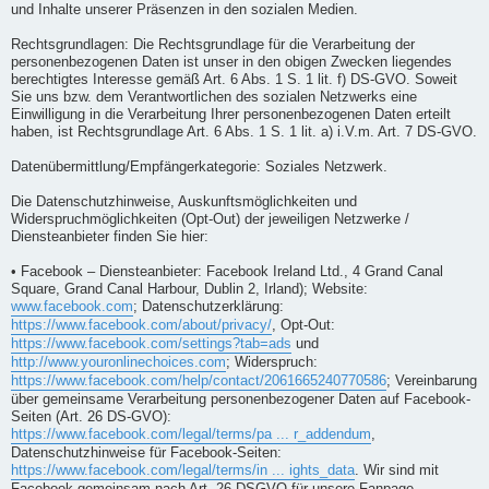
und Inhalte unserer Präsenzen in den sozialen Medien.
Rechtsgrundlagen: Die Rechtsgrundlage für die Verarbeitung der
personenbezogenen Daten ist unser in den obigen Zwecken liegendes
berechtigtes Interesse gemäß Art. 6 Abs. 1 S. 1 lit. f) DS-GVO. Soweit
Sie uns bzw. dem Verantwortlichen des sozialen Netzwerks eine
Einwilligung in die Verarbeitung Ihrer personenbezogenen Daten erteilt
haben, ist Rechtsgrundlage Art. 6 Abs. 1 S. 1 lit. a) i.V.m. Art. 7 DS-GVO.
Datenübermittlung/Empfängerkategorie: Soziales Netzwerk.
Die Datenschutzhinweise, Auskunftsmöglichkeiten und
Widerspruchmöglichkeiten (Opt-Out) der jeweiligen Netzwerke /
Diensteanbieter finden Sie hier:
• Facebook – Diensteanbieter: Facebook Ireland Ltd., 4 Grand Canal
Square, Grand Canal Harbour, Dublin 2, Irland); Website:
www.facebook.com
; Datenschutzerklärung:
https://www.facebook.com/about/privacy/
, Opt-Out:
https://www.facebook.com/settings?tab=ads
und
http://www.youronlinechoices.com
; Widerspruch:
https://www.facebook.com/help/contact/2061665240770586
; Vereinbarung
über gemeinsame Verarbeitung personenbezogener Daten auf Facebook-
Seiten (Art. 26 DS-GVO):
https://www.facebook.com/legal/terms/pa ... r_addendum
,
Datenschutzhinweise für Facebook-Seiten:
https://www.facebook.com/legal/terms/in ... ights_data
. Wir sind mit