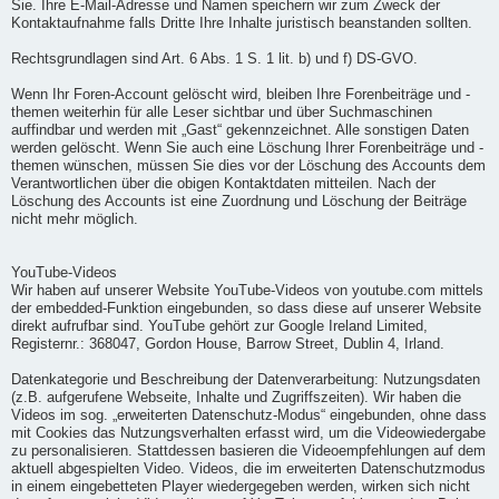
Sie. Ihre E-Mail-Adresse und Namen speichern wir zum Zweck der
Kontaktaufnahme falls Dritte Ihre Inhalte juristisch beanstanden sollten.
Rechtsgrundlagen sind Art. 6 Abs. 1 S. 1 lit. b) und f) DS-GVO.
Wenn Ihr Foren-Account gelöscht wird, bleiben Ihre Forenbeiträge und -
themen weiterhin für alle Leser sichtbar und über Suchmaschinen
auffindbar und werden mit „Gast“ gekennzeichnet. Alle sonstigen Daten
werden gelöscht. Wenn Sie auch eine Löschung Ihrer Forenbeiträge und -
themen wünschen, müssen Sie dies vor der Löschung des Accounts dem
Verantwortlichen über die obigen Kontaktdaten mitteilen. Nach der
Löschung des Accounts ist eine Zuordnung und Löschung der Beiträge
nicht mehr möglich.
YouTube-Videos
Wir haben auf unserer Website YouTube-Videos von youtube.com mittels
der embedded-Funktion eingebunden, so dass diese auf unserer Website
direkt aufrufbar sind. YouTube gehört zur Google Ireland Limited,
Registernr.: 368047, Gordon House, Barrow Street, Dublin 4, Irland.
Datenkategorie und Beschreibung der Datenverarbeitung: Nutzungsdaten
(z.B. aufgerufene Webseite, Inhalte und Zugriffszeiten). Wir haben die
Videos im sog. „erweiterten Datenschutz-Modus“ eingebunden, ohne dass
mit Cookies das Nutzungsverhalten erfasst wird, um die Videowiedergabe
zu personalisieren. Stattdessen basieren die Videoempfehlungen auf dem
aktuell abgespielten Video. Videos, die im erweiterten Datenschutzmodus
in einem eingebetteten Player wiedergegeben werden, wirken sich nicht